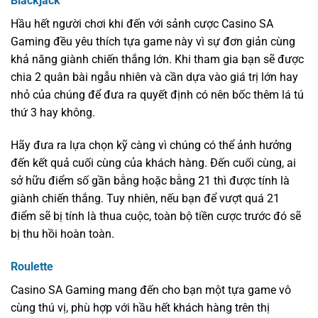
Blackjack
Hầu hết người chơi khi đến với sảnh cược Casino SA
Gaming đều yêu thích tựa game này vì sự đơn giản cùng
khả năng giành chiến thắng lớn. Khi tham gia bạn sẽ được
chia 2 quân bài ngẫu nhiên và cần dựa vào giá trị lớn hay
nhỏ của chúng để đưa ra quyết định có nên bốc thêm lá tú
thứ 3 hay không.
Hãy đưa ra lựa chọn kỹ càng vì chúng có thể ảnh hưởng
đến kết quả cuối cùng của khách hàng. Đến cuối cùng, ai
sở hữu điểm số gần bằng hoặc bằng 21 thì được tính là
giành chiến thắng. Tuy nhiên, nếu bạn để vượt quá 21
điểm sẽ bị tính là thua cuộc, toàn bộ tiền cược trước đó sẽ
bị thu hồi hoàn toàn.
Roulette
Casino SA Gaming mang đến cho bạn một tựa game vô
cùng thú vị, phù hợp với hầu hết khách hàng trên thị