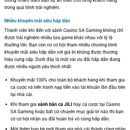
thống nhằm đảm bảo sự an toàn cho từng khách hàng
trong quá trình trải nghiệm.
Nhiều khuyến mãi siêu hấp dẫn
Thành viên khi đến với sảnh Casino SA Gaming không chỉ
được trải nghiệm nhiều tựa game khác nhau với tỷ lệ
thưởng lớn. Bạn còn có cơ hội tham nhiều chương trình
khuyến mãi siêu hấp dẫn với giá trị khủng được thương
hiệu cung cấp. Dưới đây là một vài ưu đãi hấp dẫn đang
được nhiều người yêu thích nhất:
Khuyến mãi 100% cho toàn bộ khách hàng khi tham gia
cá cược và tiến hành nạp tiền vào tài khoản lần đầu tiên
tại nhà cái.
Khi tham gia
sảnh bắn cá JILI
hay cá cược tại Casino
SA Gaming hoặc bất cứ chuyên mục giải trí nào thì bạn
có cơ hội nhận ưu đãi hoàn trả vô cùng hấp dẫn.
Mời thêm bạn bè mới tham gia nhà cái thành công nhân