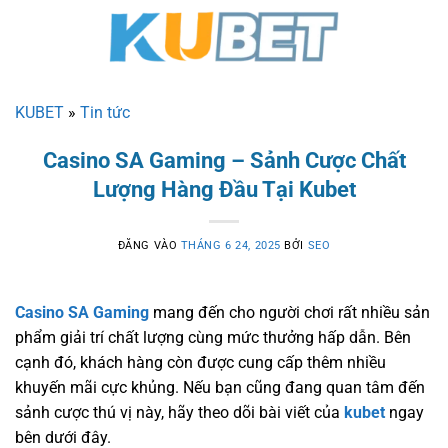
Bỏ
qua
nội
dung
KUBET
»
Tin tức
Casino SA Gaming – Sảnh Cược Chất
Lượng Hàng Đầu Tại Kubet
ĐĂNG VÀO
THÁNG 6 24, 2025
BỞI
SEO
Casino SA Gaming
mang đến cho người chơi rất nhiều sản
phẩm giải trí chất lượng cùng mức thưởng hấp dẫn. Bên
cạnh đó, khách hàng còn được cung cấp thêm nhiều
khuyến mãi cực khủng. Nếu bạn cũng đang quan tâm đến
sảnh cược thú vị này, hãy theo dõi bài viết của
kubet
ngay
bên dưới đây.