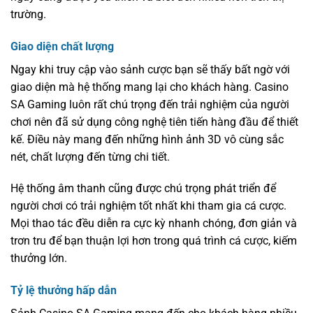
trường.
Giao diện chất lượng
Ngay khi truy cập vào sảnh cược bạn sẽ thấy bất ngờ với
giao diện mà hệ thống mang lại cho khách hàng. Casino
SA Gaming luôn rất chú trọng đến trải nghiệm của người
chơi nên đã sử dụng công nghệ tiên tiến hàng đầu để thiết
kế. Điều này mang đến những hình ảnh 3D vô cùng sắc
nét, chất lượng đến từng chi tiết.
Hệ thống âm thanh cũng được chú trọng phát triển để
người chơi có trải nghiệm tốt nhất khi tham gia cá cược.
Mọi thao tác đều diễn ra cực kỳ nhanh chóng, đơn giản và
trơn tru để bạn thuận lợi hơn trong quá trình cá cược, kiếm
thưởng lớn.
Tỷ lệ thưởng hấp dẫn