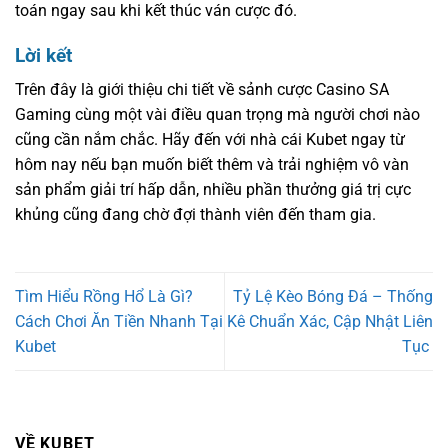
toán ngay sau khi kết thúc ván cược đó.
Lời kết
Trên đây là giới thiệu chi tiết về sảnh cược Casino SA
Gaming cùng một vài điều quan trọng mà người chơi nào
cũng cần nắm chắc. Hãy đến với nhà cái Kubet ngay từ
hôm nay nếu bạn muốn biết thêm và trải nghiệm vô vàn
sản phẩm giải trí hấp dẫn, nhiều phần thưởng giá trị cực
khủng cũng đang chờ đợi thành viên đến tham gia.
Tìm Hiểu Rồng Hổ Là Gì?
Tỷ Lệ Kèo Bóng Đá – Thống
Cách Chơi Ăn Tiền Nhanh Tại
Kê Chuẩn Xác, Cập Nhật Liên
Kubet
Tục
VỀ KUBET